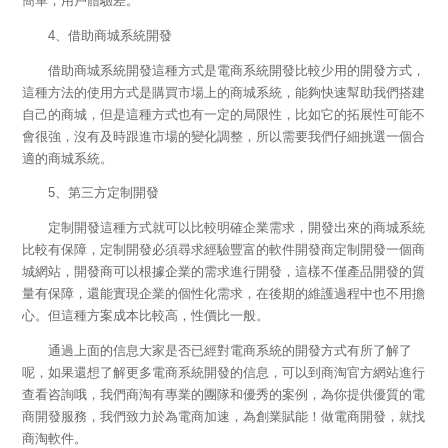
簡單，用戶體驗差。
4、借助商城系統開發
借助商城系統開發這種方式是電商系統開發比較少用的開發方式，
這種方法的使用方式是購買市場上的商城系統，能夠快速幫助我們搭建
自己的商城，但是這種方式也有一定的局限性，比如它的拓展性可能不
會很強，沒有及時跟進市場的變化調整，所以需要我們仔細挑選一個合
適的商城系統。
5、第三方定制開發
定制開發這種方式就可以比較明確企業需求，開發出來的商城系統
比較有保障，定制開發必須尋求經驗豐富的軟件開發商定制開發一個商
城網站，開發商可以根據企業的需求進行開發，這樣不僅產品開發的質
量有保障，還能實現企業的個性化需求，在後期的維護過程中也不用擔
心。但這種方案成本比較高，性價比一般。
通過上面的信息大家是否已經對電商系統的開發方式有所了解了
呢，如果還想了解更多電商系統開發的信息，可以到商淘官方網站進行
查看咨詢哦，我們商淘有專業的團隊和優秀的案例，為你提供優質的電
商開發服務，我們致力於為電商加速，為創業賦能！做電商開發，就找
商淘軟件。