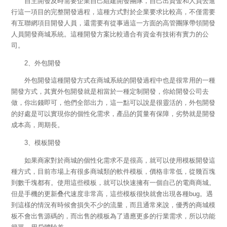
自主開發及時需要企業自己組建開發團隊，自己出資金和人員去進
行這一項目的完整開發過程，這種方式對於企業要求比較高，不僅需要
有互聯網項目開發人員，還需要有從事過這一方面的高管團隊帶領開發
人員開發商城系統。這種開發方案比較適合有資金有技術有實力的公
司。
2、外包開發
外包開發這種開發方式在商城系統的開發過程中也是很常用的一種
開發方式，其實外包開發就是相當於一種定制開發，你給開發公司去
做，你出錢即可，他們全部出力，這一點可以說是很靈活的，外包開發
的好處是可以實現你的個性化需求，產品的質量有保障，劣勢就是開發
成本高，周期長。
3、模板開發
如果商家對於商城的個性化需求不是很高，就可以使用模板開發這
種方式，目前市場上有很多商城類的軟件模板，價格非常低，從幾百塊
到數千塊都有。使用這些模板，就可以快速擁有一個自己的電商商城。
但是手機的更新叠代速度非常高，這些模板很快就會出現各種bug。遇
到這樣的情況有時候會損失不少的流量，而且通常來說，優秀的商城模
板不會出售源碼的，而出售的模板為了適應更多的行業需求，所以功能