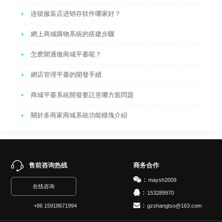
连锁服装店进销存软件哪家好？
網上商城購物系統的搭建步驟
怎麽開通微商城平臺呢？
網店管理平臺的開發手續
商城平臺系統開發要註意哪方面問題
關於多商家商城系統功能模塊介紹
售前咨询热线
商务合作
：
maysh2009
在线咨询
：
153289970
：
gzshangtso@163.com
+86 15918671994