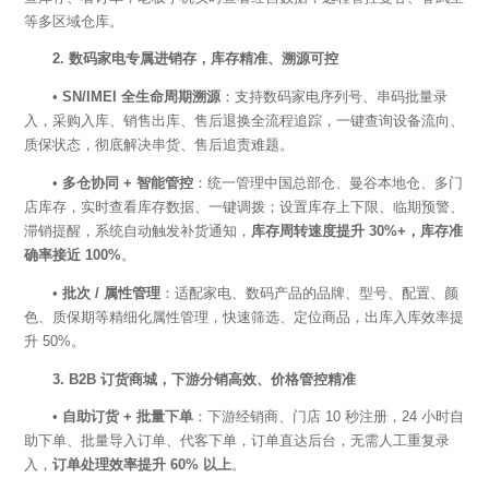
等多区域仓库。
2. 数码家电专属进销存，库存精准、溯源可控
•
SN/IMEI 全生命周期溯源
：支持数码家电序列号、串码批量录
入，采购入库、销售出库、售后退换全流程追踪，一键查询设备流向、
质保状态，彻底解决串货、售后追责难题。
•
多仓协同
+ 智能管控
：统一管理中国总部仓、曼谷本地仓、多门
店库存，实时查看库存数据、一键调拨；设置库存上下限、临期预警、
滞销提醒，系统自动触发补货通知，
库存周转速度提升
30%+，库存准
确率接近 100%
。
•
批次
/ 属性管理
：适配家电、数码产品的品牌、型号、配置、颜
色、质保期等精细化属性管理，快速筛选、定位商品，出库入库效率提
升
50%。
3. B2B 订货商城，下游分销高效、价格管控精准
•
自助订货
+ 批量下单
：下游经销商、门店
10 秒注册，24 小时自
助下单、批量导入订单、代客下单，订单直达后台，无需人工重复录
入，
订单处理效率提升
60% 以上
。