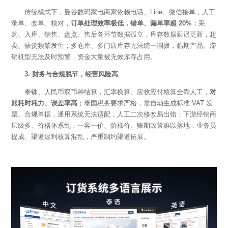
传统模式下，曼谷数码家电商家依赖电话、
Line、微信接单，人工
录单、改单、核对，
订单处理效率极低，错单、漏单率超
20%
；采
购、入库、销售、盘点、售后各环节数据孤立，库存数据延迟更新，超
卖、缺货频繁发生；多仓库、多门店库存无法统一调拨，临期产品、滞
销机型无法及时预警，资金大量被无效库存占用。
3. 财务与合规脱节，经营风险高
泰铢、人民币双币种结算，汇率换算、应收应付核算全靠人工，
对
账耗时耗力、误差率高
；泰国税务要求严格，需自动生成标准
VAT 发
票、合规单据，通用系统无法适配，人工二次修改易出错；下游经销商
层级多、价格体系乱，一客一价、阶梯价、账期政策难以落地，业务员
提成、渠道返利核算混乱，严重制约渠道拓展。