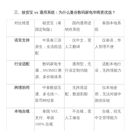
三、核货宝
vs 通用系统：为什么曼谷数码家电华商更优选？
对比维度
核货宝（泰
国内通用进
泰国本地系
国定制版）
销存系统
统
语言支持
中英泰三语
仅中文，需
仅泰语，华
原生，全流程适
人工翻译
人管理不便
配
行业适配
数码家电专
通用型，无
适配本地行
属，
SN/IMEI 溯
行业定制功能
业，无跨境能力
源、多价格体系
跨境协同
中泰数据互
无跨境适
仅本地使
通、多仓统一、
配，数据割裂
用，无法对接中
双币种结算
国供应链
本地合规
泰国
VAT、
不合规，需
合规，但无
支付、单据
人工修改
中文管理能力
100% 合规