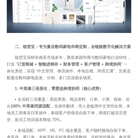
二、核货宝：专为曼谷数码家电华商定制，全链路数字化解决方案
核货宝深耕东南亚市场多年，聚焦泰国华商与数码家电行业特性，
打造
“
订货商城
+ 智能进销存 + 财务管理 + 客户管理 + 跨境协同
” 一
体化系统，实现 “中文管理、泰语操作、本地合规、跨境互通”，完美适
配曼谷数码家电批发、分销、多门店连锁全场景。
1. 中英泰三语原生，零壁垒跨境协同（核心优势）
• 全流程三语覆盖：系统界面、商品资料、订单、小票、报表、后
台
100% 中英泰同源适配
，非插件翻译，华人老板用中文管控全局，本
地员工用泰语日常操作，泰籍客户用母语自助下单，彻底打破语言壁
垒，新员工培训成本降低
70%。
•
多端适配：
APP、H5、PC 端全覆盖，客户随时随地自助下单、
查库存、看订单；老板手机实时查看经营数据，远程管控曼谷、春武里