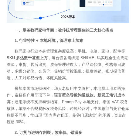
一、曼谷数码家电华商：被传统管理困住的三大核心痛点
1. 行业特性 + 本地环境，管理难上加难
数码家电行业本身管理复杂度极高：手机、电脑、家电、配件等
SKU 多达数千甚至上万
，每台设备需绑定
SN/IMEI 码实现全生命周期
溯源，串货、售后追责、质保管理难度大；产品迭代快、价格每日波
动，多级分销价、会员价、促销价管控混乱；批发赊销、账期授信普
遍，人工对账易出错、坏账风险高。
叠加泰国市场特殊性：华人老板用中文管控，本地员工用泰语操
作，泰籍客户用母语下单，
语言壁垒导致沟通低效、新员工培训成本
高
；通用系统不支持泰铢结算、
PromptPay 本地支付、泰国 VAT 税务
核算，单据不合规易触发税务风险；跨境经营时，中国总部与曼谷仓库
数据不同步，常出现 “国内库存积压、曼谷门店缺货” 的矛盾，资金占
压超 30%。
2. 订货与进销存割裂，效率低、错漏多