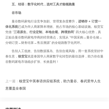
五、结语：数字化时代，选对工具才能领跑曼
谷市场
曼谷数码家电行业竞争加剧、管理复杂度攀升，
进销存
+ 订货一
体化系统
已成为华人商家降本增效、抢占市场的核心基础设施。核货宝
凭借
“
三语原生、行业定制、本地合规、跨境协同
” 四大核心优势，真
正贴合曼谷数码家电华商的经营痛点，实现从 “中国采购→曼谷仓储→
分销订货→财务结算→售后溯源” 的全链路数字化闭环。
告别人工低效、告别数据孤岛、告别合规风险，用一套系统管好中
泰生意，
核货宝
就是泰国华人商家数字化转型的最佳选择，助力你在曼
谷数码家电市场稳步扩张、长效盈利！
上一篇：
核货宝中英泰语供应链系统，助力曼谷、春武里华人生
意覆盖全泰国