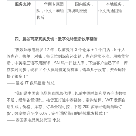
服务支持
华商专属团
国内服务，
本地服务，
队，中文
+ 泰语
跨境响应慢
中文沟通困难
售后
四、曼谷商家真实反馈：数字化转型后效率翻倍
“做数码家电批发 12 年，以前曼谷 3 个仓库 + 1 个门店，5 个人
管库存、接单、对账，每天忙到深夜还出错，库存经常不准。用核货宝
后，中英泰三语不用翻译，SN 码一扫就入库，下游客户自己下单，库
存实时同步，现在 2 个人就能搞定所有事，错单几乎没有，资金周转
快了很多！”
—— 曼谷 IT 数码批发 陈总
“我们是中国家电品牌泰国总代理，以前中国总部和曼谷仓库数据
不通，经常备货混乱。核货宝打通中泰链路，泰铢结算、VAT 发票自
动生成，价格、库存、订单全程可控，下游 200 多家经销商自助订
货，效率提升至少 60%，完全适配我们的跨境批发模式！”
—— 泰国家电品牌总代理 李总