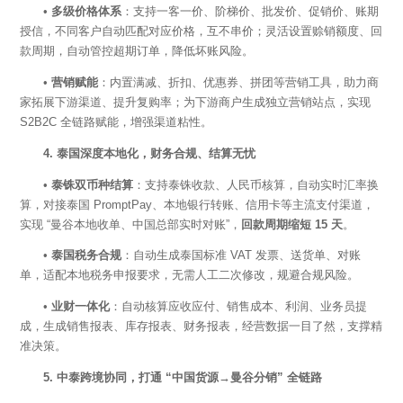
•
多级价格体系
：支持一客一价、阶梯价、批发价、促销价、账期
授信，不同客户自动匹配对应价格，互不串价；灵活设置赊销额度、回
款周期，自动管控超期订单，降低坏账风险。
•
营销赋能
：内置满减、折扣、优惠券、拼团等营销工具，助力商
家拓展下游渠道、提升复购率；为下游商户生成独立营销站点，实现
S2B2C 全链路赋能，增强渠道粘性。
4. 泰国深度本地化，财务合规、结算无忧
•
泰铢双币种结算
：支持泰铢收款、人民币核算，自动实时汇率换
算，对接泰国
PromptPay、本地银行转账、信用卡等主流支付渠道，
实现 “曼谷本地收单、中国总部实时对账”，
回款周期缩短
15 天
。
•
泰国税务合规
：自动生成泰国标准
VAT 发票、送货单、对账
单，适配本地税务申报要求，无需人工二次修改，规避合规风险。
•
业财一体化
：自动核算应收应付、销售成本、利润、业务员提
成，生成销售报表、库存报表、财务报表，经营数据一目了然，支撑精
准决策。
5. 中泰跨境协同，打通 “中国货源→曼谷分销” 全链路