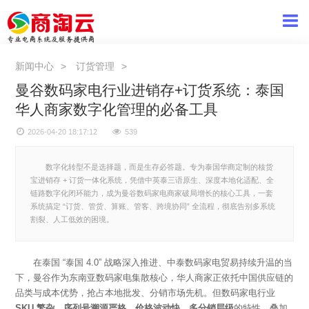
新闻中心
订货管理
曼谷数码家电行业进销存+订货系统：泰国
华人商家数字化管理的必备工具
2026-04-20 18:17:12
539
数字化转型不是选择题，而是生存必答题。专为泰国华商定制的核货
宝进销存 + 订货一体化系统，凭借中英泰三语原生、深度本地化适配、全
链路数字化闭环能力，成为曼谷数码家电商家破局增长的核心工具，一套
系统搞定 “订货、管货、算账、管客、跨境协同” 全流程，彻底告别多系统
割裂、人工低效的困境。
在泰国
“泰国 4.0” 战略深入推进、中泰数码家电贸易持续升温的当
下，曼谷作为东南亚数码家电集散核心，华人商家正依托中国供应链的
品类与成本优势，抢占本地批发、分销市场先机。但数码家电行业
SKU 繁杂、序列号溯源严格、价格波动快、多分销层级
的特性，叠加