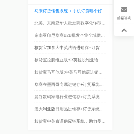
马来订货销售系统 + 手机订货哪个好，核货宝中英马来语进销存系统赋能吉隆坡、马六甲华商数字化转型
邮箱咨询
北美、东南亚华人批发商数字化转型，核货宝中英泰马来印尼西语S2B供应链管理系统核心功能
东南亚印尼华商B2B批发企业全域供应链数字化建设整体解决方案
核货宝加拿大中英法语进销存+订货系统｜多伦多温哥华服装华商，多语言管理压缩35%运营成本
核货宝拉脱维亚版:中英拉脱维亚语进销存+订货系统，简化里加华人批发流程
核货宝马耳他版:中英马耳他语进销存+订货系统，助力瓦莱塔、斯利马华商高效对接全球采购商
华商在墨西哥专属进销存+订货系统，中英西班牙语批发软件推荐
曼谷数码家电行业进销存+订货系统：泰国华人商家数字化管理的必备工具
澳大利亚版日用品进销存+订货系统优选，核货宝中英批发系统助力澳洲悉尼、墨尔本华人批发数字化，提升竞争力
核货宝中英泰语供应链系统，助力曼谷、春武里华人生意覆盖全泰国