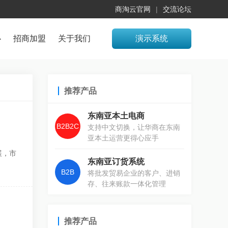
商淘云官网
交流论坛
心
招商加盟
关于我们
演示系统
推荐产品
东南亚本土电商
B2B2C
支持中文切换，让华商在东南
亚本土运营更得心应手
展，市
东南亚订货系统
B2B
将批发贸易企业的客户、进销
存、往来账款一体化管理
推荐产品